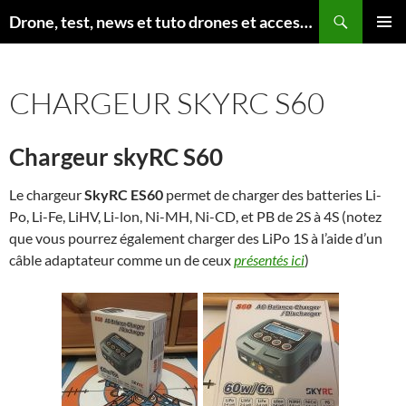
Aller
Recherche
Drone, test, news et tuto drones et accessoires
au
MENU
contenu
PRINCI
CHARGEUR SKYRC S60
Chargeur skyRC S60
Le chargeur
SkyRC ES60
permet de charger des batteries Li-
Po, Li-Fe, LiHV, Li-lon, Ni-MH, Ni-CD, et PB de 2S à 4S (notez
que vous pourrez également charger des LiPo 1S à l’aide d’un
câble adaptateur comme un de ceux
présentés ici
)