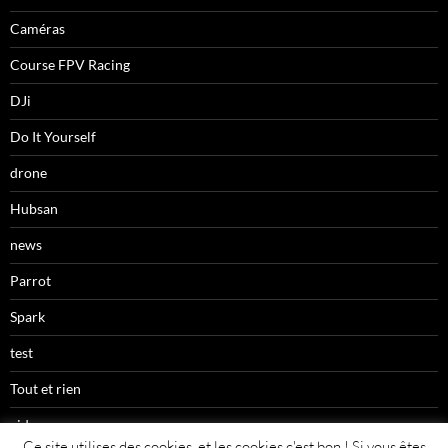
Caméras
Course FPV Racing
DJi
Do It Yourself
drone
Hubsan
news
Parrot
Spark
test
Tout et rien
videos
Ce site utilises des cookies, et les cookies c'est bon ! Si vous êtes