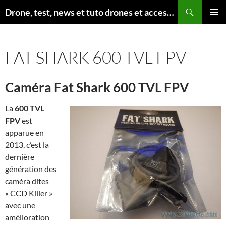
Aller
Recherche
Drone, test, news et tuto drones et accessoires
au
MENU
contenu
PRINCI
FAT SHARK 600 TVL FPV
Caméra Fat Shark 600 TVL FPV
La
600 TVL
FPV
est
apparue en
2013, c’est la
dernière
génération des
caméra dites
« CCD Killer »
avec une
amélioration