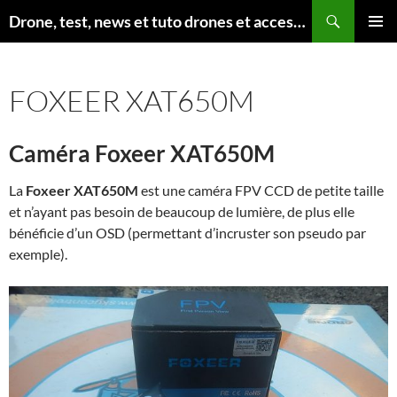
Aller
Recherche
Drone, test, news et tuto drones et accessoires
au
MENU
contenu
PRINCI
FOXEER XAT650M
Caméra Foxeer XAT650M
La
Foxeer XAT650M
est une caméra FPV CCD de petite taille
et n’ayant pas besoin de beaucoup de lumière, de plus elle
bénéficie d’un OSD (permettant d’incruster son pseudo par
exemple).