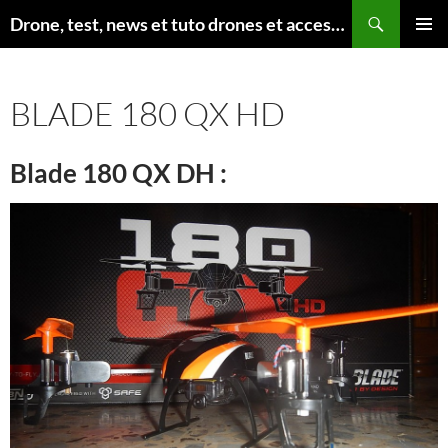
Aller
Recherche
Drone, test, news et tuto drones et accessoires
au
MENU
contenu
PRINCI
BLADE 180 QX HD
Blade 180 QX DH :