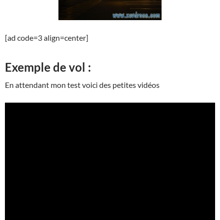
[ad code=3 align=center]
Exemple de vol :
En attendant mon test voici des petites vidéos