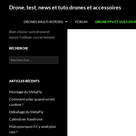
Aller
Recherche
Drone, test, news et tuto drones et accessoires
au
contenu
DRONES (MULTI-ROTORS)
FORUM
DRONE FPV ET VOLS EN 
Bien choisir sont drone et
savoir l'utiliser correctement
RECHERCHE
Rechercher :
ARTICLES RÉCENTS
Montage du MetaFly
Comment voler quand on est
confiné ?
Déballage du MetaFly
Calendrier Xavdrone
Mais pourquoi il n’y avait plus
rien ?