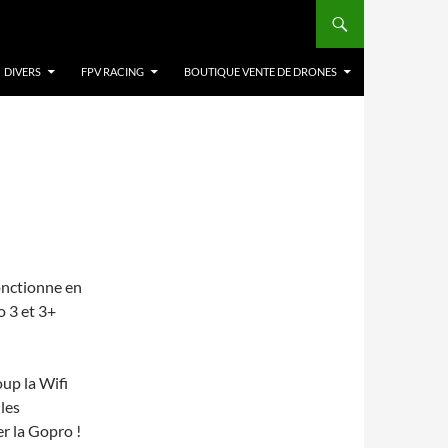
DIVERS
FPV RACING
BOUTIQUE VENTE DE DRONES
fonctionne en
o 3 et 3+
oup la Wifi
les
er la Gopro !