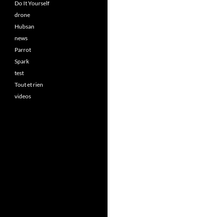
Do It Yourself
drone
Hubsan
news
Parrot
Spark
test
Tout et rien
videos