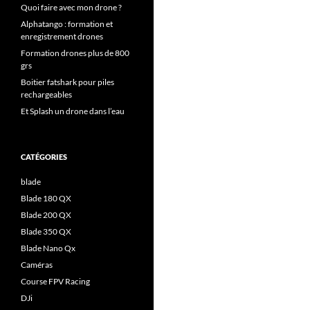
Quoi faire avec mon drone ?
Alphatango : formation et
enregistrement drones
Formation drones plus de 800
grs
Boitier fatshark pour piles
rechargeables
Et Splash un drone dans l’eau
CATÉGORIES
blade
Blade 180 QX
Blade 200 QX
Blade 350 QX
Blade Nano Qx
Caméras
Course FPV Racing
DJi