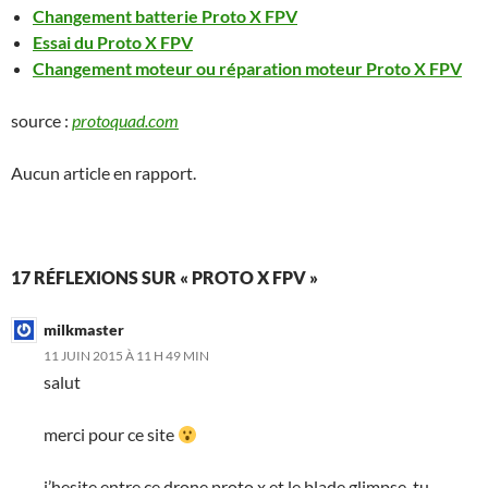
Changement batterie Proto X FPV
Essai du Proto X FPV
Changement moteur ou réparation moteur Proto X FPV
source :
protoquad.com
Aucun article en rapport.
17 RÉFLEXIONS SUR « PROTO X FPV »
milkmaster
11 JUIN 2015 À 11 H 49 MIN
salut
merci pour ce site
j’hesite entre ce drone proto x et le blade glimpse ,tu