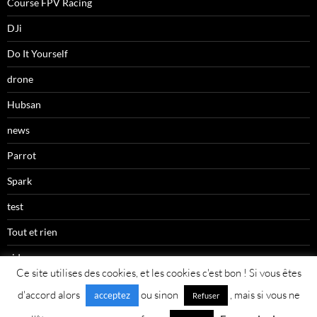
Course FPV Racing
DJi
Do It Yourself
drone
Hubsan
news
Parrot
Spark
test
Tout et rien
videos
Ce site utilises des cookies, et les cookies c'est bon ! Si vous êtes
d'accord alors
ou sinon
, mais si vous ne
acceptez
Refuser