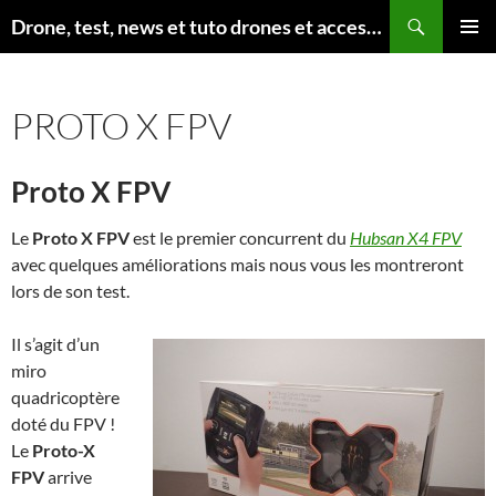
Aller
Recherche
Drone, test, news et tuto drones et accessoires
au
MENU
contenu
PRINCI
PROTO X FPV
Proto X FPV
Le
Proto X FPV
est le premier concurrent du
Hubsan X4 FPV
avec quelques améliorations mais nous vous les montreront
lors de son test.
Il s’agit d’un
miro
quadricoptère
doté du FPV !
Le
Proto-X
FPV
arrive