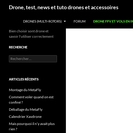
Aller
Recherche
Drone, test, news et tuto drones et accessoires
au
contenu
DRONES (MULTI-ROTORS)
FORUM
DRONE FPV ET VOLS EN 
Bien choisir sont drone et
savoir l'utiliser correctement
RECHERCHE
Rechercher :
ARTICLES RÉCENTS
Montage du MetaFly
Comment voler quand on est
confiné ?
Déballage du MetaFly
Calendrier Xavdrone
Mais pourquoi il n’y avait plus
rien ?