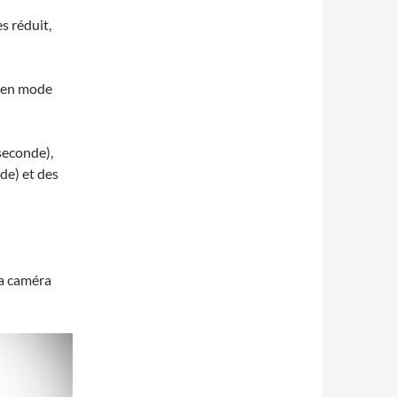
s réduit,
u en mode
seconde),
de) et des
la caméra