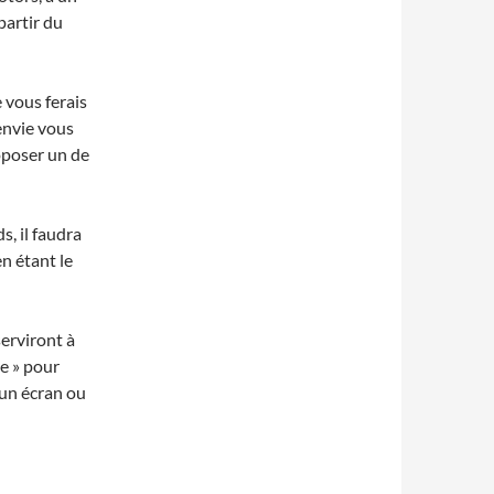
partir du
 vous ferais
 envie vous
poser un de
, il faudra
n étant le
serviront à
te » pour
 un écran ou