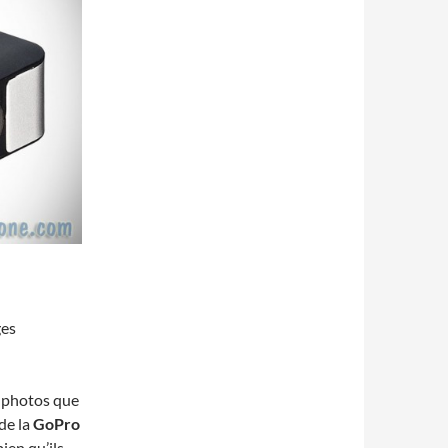
ges
s photos que
de la
GoPro
ien qu’ils