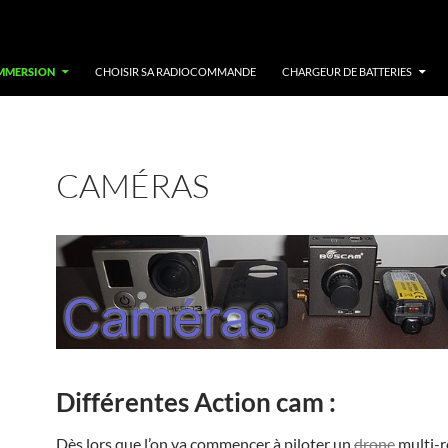
IMMERSION
CHOISIR SA RADIOCOMMANDE
CHARGEUR DE BATTERIES
CAMÉRAS
Différentes Action cam :
Dès lors que l’on va commencer à piloter un
drone
multi-r