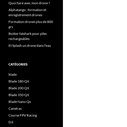
Quoi faire avec mon drone ?
Alphatango : formation et
enregistrement drones
Formation drones plus de 800
grs
Boitier fatshark pour piles
rechargeables
Et Splash un drone dans l’eau
CATÉGORIES
blade
Blade 180 QX
Blade 200 QX
Blade 350 QX
Blade Nano Qx
Caméras
Course FPV Racing
DJi