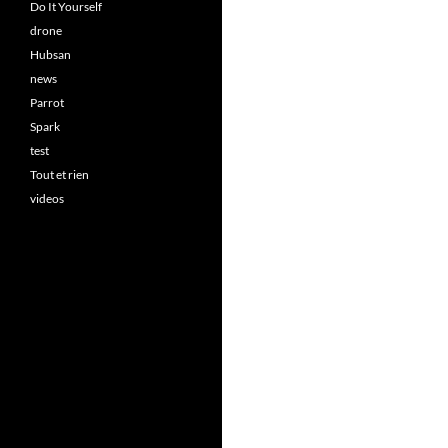
Do It Yourself
drone
Hubsan
news
Parrot
Spark
test
Tout et rien
videos