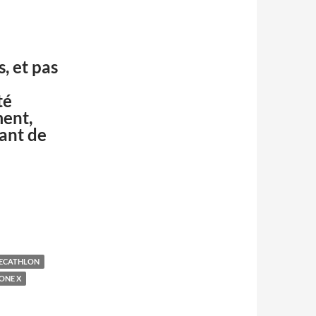
, et pas
té
ment,
vant de
né ?
ECATHLON
 ONE X