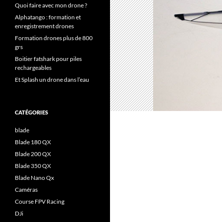
Quoi faire avec mon drone ?
Alphatango : formation et
enregistrement drones
Formation drones plus de 800
grs
Boitier fatshark pour piles
rechargeables
Et Splash un drone dans l’eau
CATÉGORIES
blade
Blade 180 QX
Blade 200 QX
Blade 350 QX
Blade Nano Qx
Caméras
Course FPV Racing
DJi