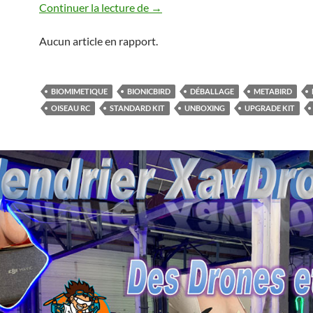
Déballage du MetaFly
Continuer la lecture de
→
Aucun article en rapport.
BIOMIMETIQUE
BIONICBIRD
DÉBALLAGE
METABIRD
OISEAU RC
STANDARD KIT
UNBOXING
UPGRADE KIT