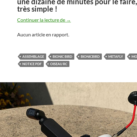
une dizaine de minutes pour le faire,
très simple !
Montage du MetaFly
Continuer la lecture de
→
Aucun article en rapport.
ASSEMBLAGE
BIONIC BIRD
BIONICBIRD
METAFLY
MO
NOTICE PDF
OISEAU RC