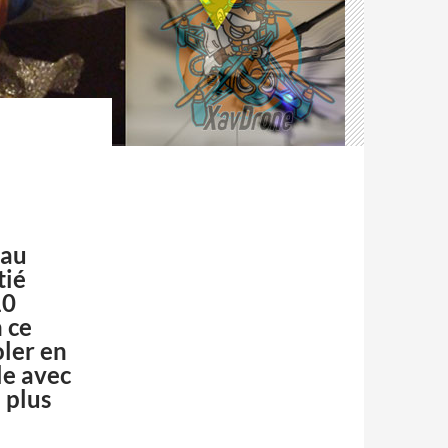
eau
tié
10
 ce
ler en
le avec
 plus