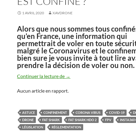
EST CONFINÉ ?
1 AVRIL 2020
XAVDRONE
Alors que nous sommes tous confinés
qu’en France, une information qui
permettrait de voler en toute sécuri
malgré le Coronavirus et le confine
bien sure je vous invite à tout lire a
prendre la décision de voler ou non.
Comment voler quand on est confi
Continuer la lecture de
→
Aucun article en rapport.
ASTUCE
CONFINEMENT
CORONA VIRUS
COVID-19
D
DRONE
FAT SHARK
FAT SHARK HDO 2
FPV
INSTA360
LÉGISLATION
RÈGLEMENTATION