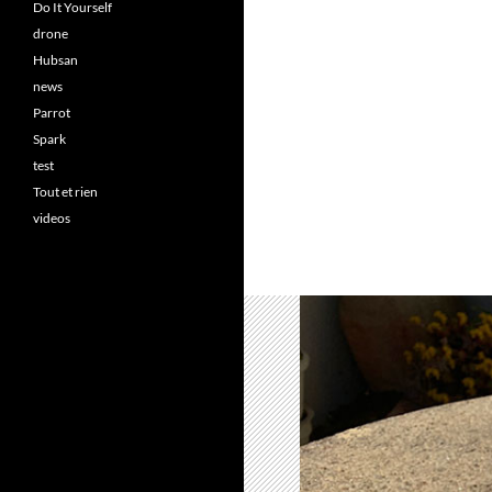
Do It Yourself
drone
Hubsan
news
Parrot
Spark
test
Tout et rien
videos