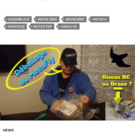
ASSEMBLAGE
BIONIC BIRD
BIONICBIRD
METAFLY
MONTAGE
NOTICE PDF
OISEAU RC
NEWS