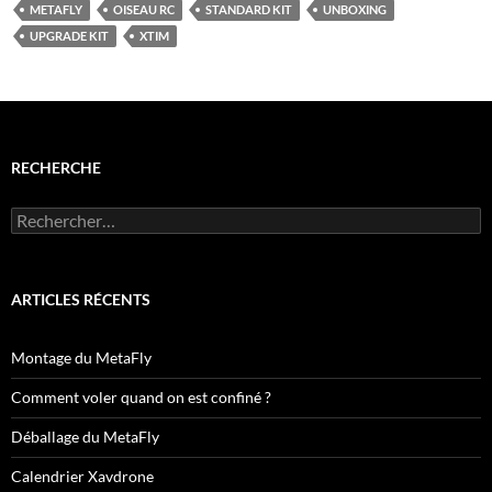
METAFLY
OISEAU RC
STANDARD KIT
UNBOXING
UPGRADE KIT
XTIM
RECHERCHE
Rechercher :
ARTICLES RÉCENTS
Montage du MetaFly
Comment voler quand on est confiné ?
Déballage du MetaFly
Calendrier Xavdrone