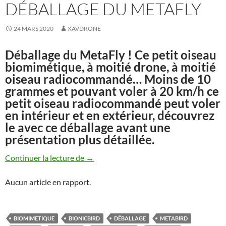
DÉBALLAGE DU METAFLY
24 MARS 2020
XAVDRONE
Déballage du MetaFly ! Ce petit oiseau
biomimétique, à moitié drone, à moitié
oiseau radiocommandé… Moins de 10
grammes et pouvant voler à 20 km/h ce
petit oiseau radiocommandé peut voler
en intérieur et en extérieur, découvrez
le avec ce déballage avant une
présentation plus détaillée.
Déballage du MetaFly
Continuer la lecture de
→
Aucun article en rapport.
BIOMIMETIQUE
BIONICBIRD
DÉBALLAGE
METABIRD