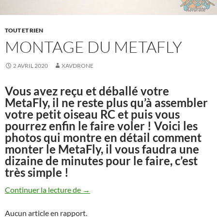
TOUT ET RIEN
MONTAGE DU METAFLY
2 AVRIL 2020
XAVDRONE
Vous avez reçu et déballé votre
MetaFly, il ne reste plus qu’à assembler
votre petit oiseau RC et puis vous
pourrez enfin le faire voler ! Voici les
photos qui montre en détail comment
monter le MetaFly, il vous faudra une
dizaine de minutes pour le faire, c’est
très simple !
Montage du MetaFly
Continuer la lecture de
→
Aucun article en rapport.