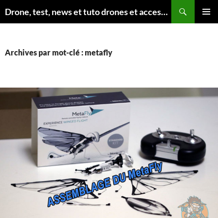
Aller
Recherche
Drone, test, news et tuto drones et accessoires
au
MENU
contenu
PRINCI
Archives par mot-clé : metafly