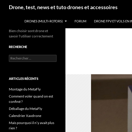
Aller
Recherche
Drone, test, news et tuto drones et accessoires
au
contenu
DRONES (MULTI-ROTORS)
FORUM
DRONE FPV ET VOLS EN 
Bien choisir sont drone et
savoir l'utiliser correctement
RECHERCHE
Rechercher :
ARTICLES RÉCENTS
Montage du MetaFly
Comment voler quand on est
confiné ?
Déballage du MetaFly
Calendrier Xavdrone
Mais pourquoi il n’y avait plus
rien ?