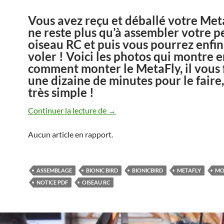
Vous avez reçu et déballé votre Meta
ne reste plus qu’à assembler votre pe
oiseau RC et puis vous pourrez enfin 
voler ! Voici les photos qui montre e
comment monter le MetaFly, il vous
une dizaine de minutes pour le faire,
très simple !
Montage du MetaFly
Continuer la lecture de
→
Aucun article en rapport.
ASSEMBLAGE
BIONIC BIRD
BIONICBIRD
METAFLY
MO
NOTICE PDF
OISEAU RC