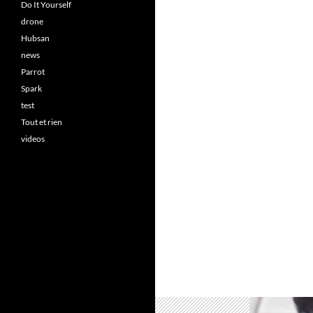
Do It Yourself
drone
Hubsan
news
Parrot
Spark
test
Tout et rien
videos