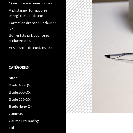
Quoi faire avec mon drone ?
Alphatango : formation et
enregistrement drones
Formation drones plus de 800
grs
Boitier fatshark pour piles
rechargeables
Et Splash un drone dans l’eau
CATÉGORIES
blade
Blade 180 QX
Blade 200 QX
Blade 350 QX
Blade Nano Qx
Caméras
Course FPV Racing
DJi