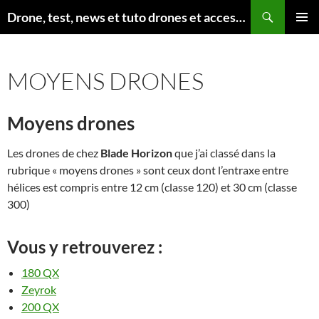
Aller
Recherche
Drone, test, news et tuto drones et accessoires
au
MENU
contenu
PRINCI
MOYENS DRONES
Moyens drones
Les drones de chez
Blade Horizon
que j’ai classé dans la
rubrique « moyens drones » sont ceux dont l’entraxe entre
hélices est compris entre 12 cm (classe 120) et 30 cm (classe
300)
Vous y retrouverez :
180 QX
Zeyrok
200 QX