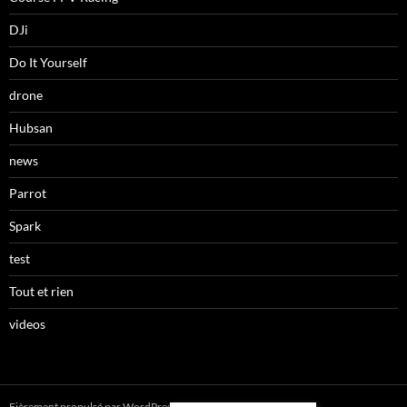
DJi
Do It Yourself
drone
Hubsan
news
Parrot
Spark
test
Tout et rien
videos
Fièrement propulsé par WordPress