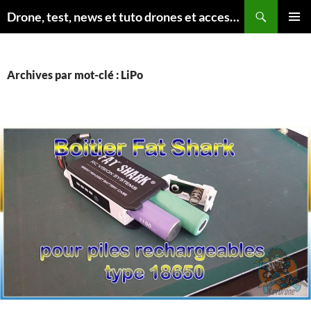
Aller
Recherche
Drone, test, news et tuto drones et accessoires
au
MENU
contenu
PRINCI
Archives par mot-clé : LiPo