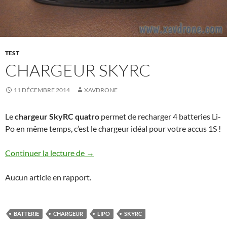
TEST
CHARGEUR SKYRC
11 DÉCEMBRE 2014
XAVDRONE
Le
chargeur SkyRC quatro
permet de recharger 4 batteries Li-
Po en même temps, c’est le chargeur idéal pour votre accus 1S !
Chargeur SkyRC
Continuer la lecture de
→
Aucun article en rapport.
BATTERIE
CHARGEUR
LIPO
SKYRC