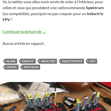
Vu la météo vous allez avoir envie de voler à l’intérieur, pour
celles et ceux qui possèdent une radiocommande
Spektrum
(ou compatible), pourquoi ne pas craquer pour un
Inductrix
FPV
?
Le bon plan Inductrix FPV
Continuer la lecture de
→
Aucun article en rapport.
BLADE
GRATUIT
INDUCTRIX
INDUCTRIX FPV
LIPO
OFFERT
SPEKTRUM