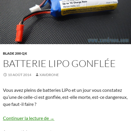
BLADE 200 QX
BATTERIE LIPO GONFLÉE
10 AOÛT 2014
XAVDRONE
Vous avez pleins de batteries LiPo et un jour vous constatez
qu’une de celle-ci est gonflée, est-elle morte, est-ce dangereux,
que faut-il faire ?
Batterie LiPo gonflée
Continuer la lecture de
→