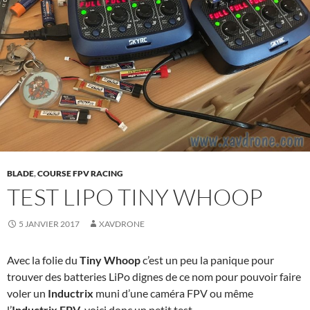
BLADE
,
COURSE FPV RACING
TEST LIPO TINY WHOOP
5 JANVIER 2017
XAVDRONE
Avec la folie du
Tiny Whoop
c’est un peu la panique pour
trouver des batteries LiPo dignes de ce nom pour pouvoir faire
voler un
Inductrix
muni d’une caméra FPV ou même
l’
Inductrix FPV
, voici donc un petit test