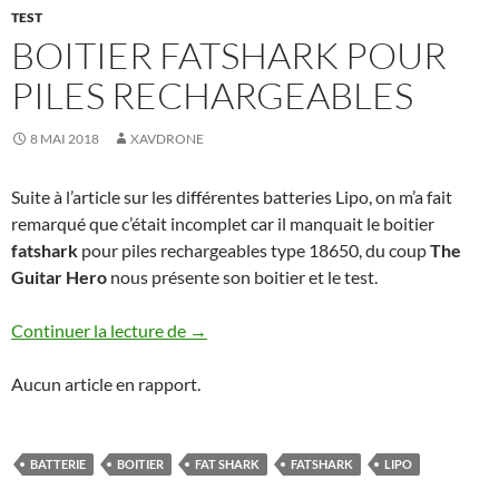
TEST
BOITIER FATSHARK POUR
PILES RECHARGEABLES
8 MAI 2018
XAVDRONE
Suite à l’article sur les différentes batteries Lipo, on m’a fait
remarqué que c’était incomplet car il manquait le boitier
fatshark
pour piles rechargeables type 18650, du coup
The
Guitar Hero
nous présente son boitier et le test.
Boitier fatshark pour piles rechargeables
Continuer la lecture de
→
Aucun article en rapport.
BATTERIE
BOITIER
FAT SHARK
FATSHARK
LIPO