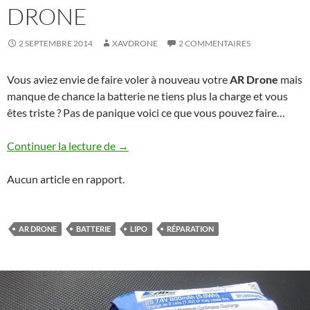
DRONE
2 SEPTEMBRE 2014
XAVDRONE
2 COMMENTAIRES
Vous aviez envie de faire voler à nouveau votre
AR Drone
mais
manque de chance la batterie ne tiens plus la charge et vous
êtes triste ? Pas de panique voici ce que vous pouvez faire…
Réparation batterie AR Drone
Continuer la lecture de
→
Aucun article en rapport.
AR DRONE
BATTERIE
LIPO
RÉPARATION