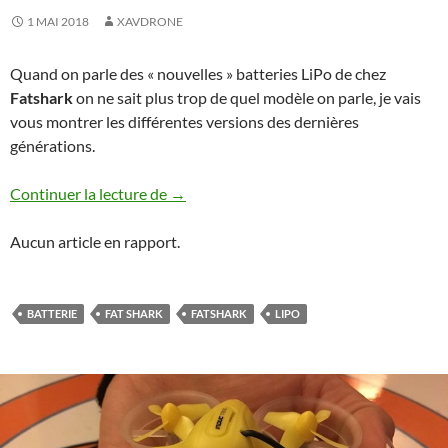
1 MAI 2018
XAVDRONE
Quand on parle des « nouvelles » batteries LiPo de chez
Fatshark
on ne sait plus trop de quel modèle on parle, je vais
vous montrer les différentes versions des dernières
générations.
Batteries Lipo Fat Shark
Continuer la lecture de
→
Aucun article en rapport.
BATTERIE
FAT SHARK
FATSHARK
LIPO