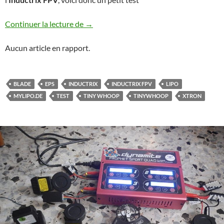
Test LiPo Tiny Whoop
Continuer la lecture de
→
Aucun article en rapport.
BLADE
EPS
INDUCTRIX
INDUCTRIX FPV
LIPO
MYLIPO.DE
TEST
TINY WHOOP
TINYWHOOP
XTRON