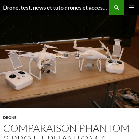
Aller
Recherche
Drone, test, news et tuto drones et accessoires
au
MENU
contenu
PRINCI
DRONE
COMPARAISON PHANTOM