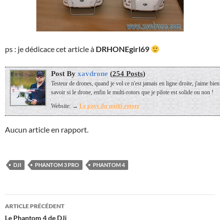
ps : je dédicace cet article à
DRHONEgirl69
Post By
xavdrone
(
254 Posts
)
Testeur de drones, quand je vol ce n'est jamais en ligne droite, j'aime bien
savoir si le drone, enfin le multi-rotors que je pilote est solide ou non !
Website: →
Le pays du multi-rotors
Aucun article en rapport.
DJI
PHANTOM 3 PRO
PHANTOM 4
Navigation
ARTICLE PRÉCÉDENT
des
Le Phantom 4 de DJi