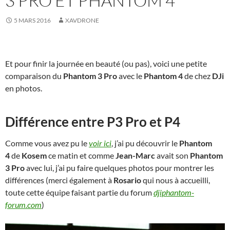
3 PRO ET PHANTOM 4
5 MARS 2016
XAVDRONE
Et pour finir la journée en beauté (ou pas), voici une petite
comparaison du
Phantom 3 Pro
avec le
Phantom 4
de chez
DJi
en photos.
Différence entre P3 Pro et P4
Comme vous avez pu le
voir ici
, j’ai pu découvrir le
Phantom
4
de
Kosem
ce matin et comme
Jean-Marc
avait son
Phantom
3 Pro
avec lui, j’ai pu faire quelques photos pour montrer les
différences (merci également à
Rosario
qui nous à accueilli,
toute cette équipe faisant partie du forum
djiphantom-
forum.com
)