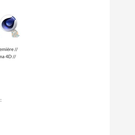
emière //
ma 4D //
: