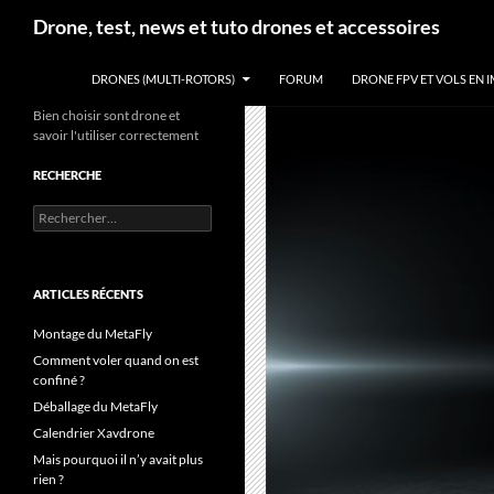
Aller
Recherche
Drone, test, news et tuto drones et accessoires
au
contenu
DRONES (MULTI-ROTORS)
FORUM
DRONE FPV ET VOLS EN 
Bien choisir sont drone et
savoir l'utiliser correctement
RECHERCHE
Rechercher :
ARTICLES RÉCENTS
Montage du MetaFly
Comment voler quand on est
confiné ?
Déballage du MetaFly
Calendrier Xavdrone
Mais pourquoi il n’y avait plus
rien ?