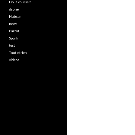
Do It Yourself
drone
Hubsan
news
Parrot
Spark
test
Tout et rien
videos