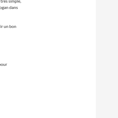
très simple,
logan dans
nir un bon
pour