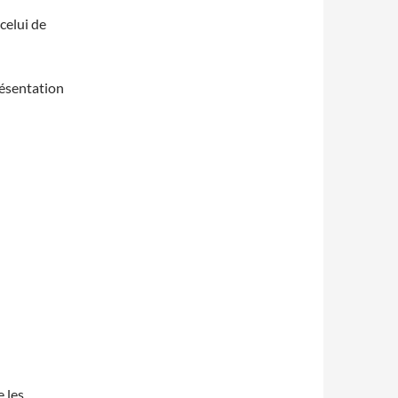
celui de
présentation
 les