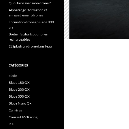
Quoi faire avec mon drone ?
Alphatango : formation et
enregistrement drones
Formation drones plus de 800
grs
Boitier fatshark pour piles
rechargeables
Et Splash un drone dans l’eau
CATÉGORIES
blade
Blade 180 QX
Blade 200 QX
Blade 350 QX
Blade Nano Qx
Caméras
Course FPV Racing
DJi