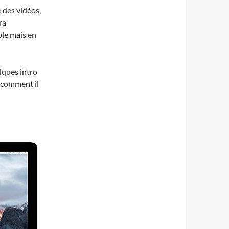
 des vidéos,
ra
ple mais en
lques intro
r comment il