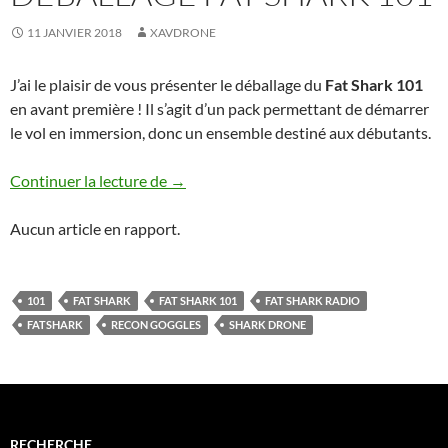
11 JANVIER 2018
XAVDRONE
J’ai le plaisir de vous présenter le déballage du
Fat Shark 101
en avant première ! Il s’agit d’un pack permettant de démarrer
le vol en immersion, donc un ensemble destiné aux débutants.
Déballage Fat Shark 101
Continuer la lecture de
→
Aucun article en rapport.
101
FAT SHARK
FAT SHARK 101
FAT SHARK RADIO
FATSHARK
RECON GOGGLES
SHARK DRONE
RECHERCHE