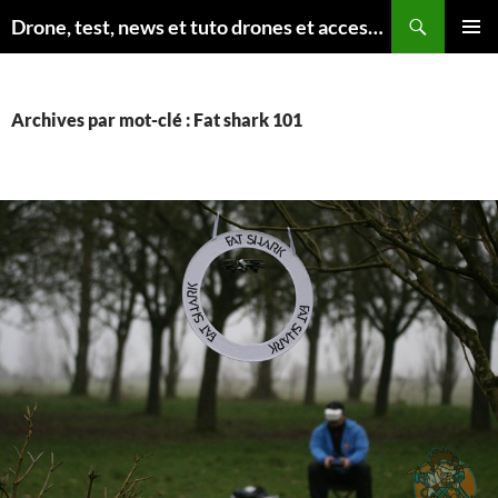
Aller
Recherche
Drone, test, news et tuto drones et accessoires
au
MENU
contenu
PRINCI
Archives par mot-clé : Fat shark 101