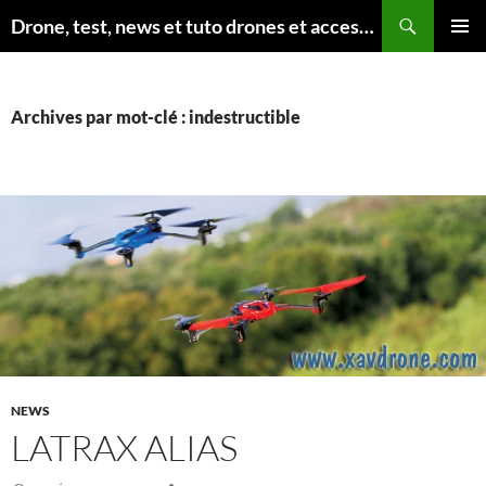
Aller
Recherche
Drone, test, news et tuto drones et accessoires
au
MENU
contenu
PRINCI
Archives par mot-clé : indestructible
NEWS
LATRAX ALIAS