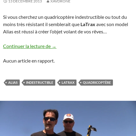
13 DÉCEMBRE 2013
XAVDRONE
Si vous cherchez un quadricoptère indestructible ou tout du
moins très résistant il semblerait que
LaTrax
avec son model
Alias est réussi à créer l’objet volant de vos rêves…
LaTrax Alias
Continuer la lecture de
→
Aucun article en rapport.
ALIAS
INDESTRUCTIBLE
LATRAX
QUADRICOPTÈRE