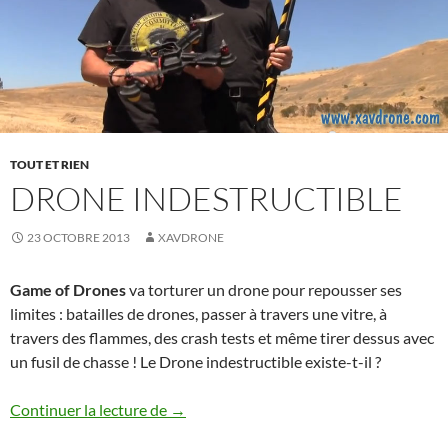
TOUT ET RIEN
DRONE INDESTRUCTIBLE
23 OCTOBRE 2013
XAVDRONE
Game of Drones
va torturer un drone pour repousser ses
limites : batailles de drones, passer à travers une vitre, à
travers des flammes, des crash tests et même tirer dessus avec
un fusil de chasse ! Le Drone indestructible existe-t-il ?
drone indestructible
Continuer la lecture de
→