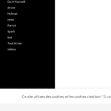
Do It Yourself
drone
Hubsan
news
Parrot
Spark
test
Tout et rien
videos
Ce site utilises des cookies, et les cookies c'est bon ! Si 