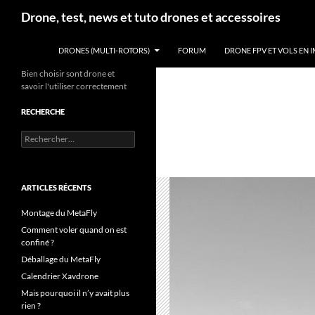
Aller
Recherche
Drone, test, news et tuto drones et accessoires
au
contenu
DRONES (MULTI-ROTORS)
FORUM
DRONE FPV ET VOLS EN 
Bien choisir sont drone et
savoir l'utiliser correctement
RECHERCHE
Rechercher :
ARTICLES RÉCENTS
Montage du MetaFly
Comment voler quand on est
confiné ?
Déballage du MetaFly
Calendrier Xavdrone
Mais pourquoi il n’y avait plus
rien ?