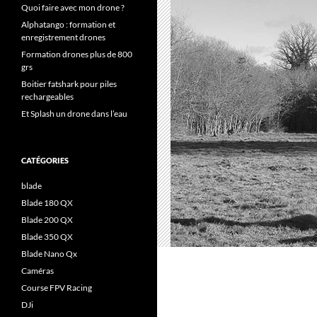
Quoi faire avec mon drone ?
Alphatango : formation et
enregistrement drones
Formation drones plus de 800
grs
Boitier fatshark pour piles
rechargeables
Et Splash un drone dans l’eau
CATÉGORIES
blade
Blade 180 QX
Blade 200 QX
Blade 350 QX
Blade Nano Qx
Caméras
Course FPV Racing
DJi