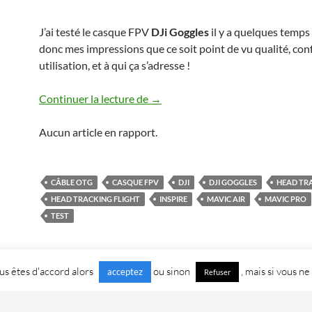
J’ai testé le casque FPV
DJi Goggles
il y a quelques temps 
donc mes impressions que ce soit point de vu qualité, conf
utilisation, et à qui ça s’adresse !
Test casque FPV DJi Goggles
Continuer la lecture de
→
Aucun article en rapport.
CÂBLE OTG
CASQUE FPV
DJI
DJI GOGGLES
HEAD TR
HEAD TRACKING FLIGHT
INSPIRE
MAVIC AIR
MAVIC PRO
TEST
vous êtes d'accord alors
ou sinon
, mais si vous ne
acceptez
Refuser