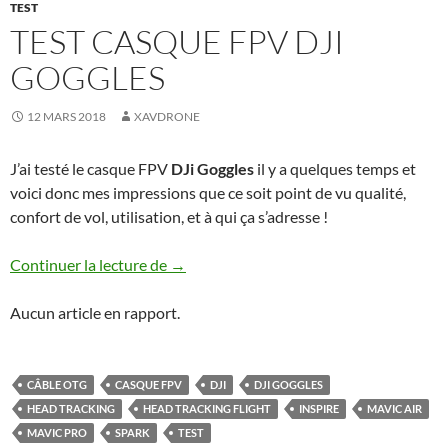
TEST
TEST CASQUE FPV DJI
GOGGLES
12 MARS 2018
XAVDRONE
J’ai testé le casque FPV
DJi Goggles
il y a quelques temps et
voici donc mes impressions que ce soit point de vu qualité,
confort de vol, utilisation, et à qui ça s’adresse !
Test casque FPV DJi Goggles
Continuer la lecture de
→
Aucun article en rapport.
CÂBLE OTG
CASQUE FPV
DJI
DJI GOGGLES
HEAD TRACKING
HEAD TRACKING FLIGHT
INSPIRE
MAVIC AIR
MAVIC PRO
SPARK
TEST