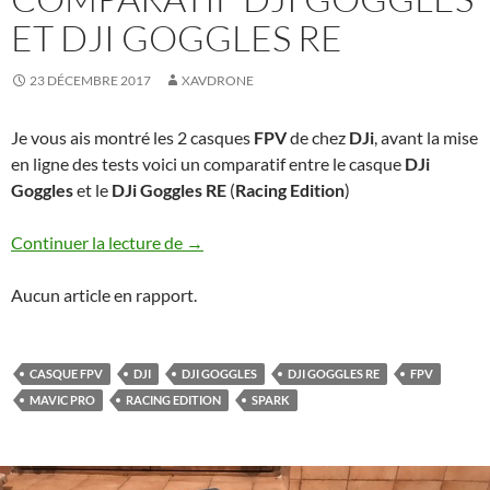
ET DJI GOGGLES RE
23 DÉCEMBRE 2017
XAVDRONE
Je vous ais montré les 2 casques
FPV
de chez
DJi
, avant la mise
en ligne des tests voici un comparatif entre le casque
DJi
Goggles
et le
DJi Goggles RE
(
Racing Edition
)
Comparatif DJi Goggles et DJi Goggles 
Continuer la lecture de
→
Aucun article en rapport.
CASQUE FPV
DJI
DJI GOGGLES
DJI GOGGLES RE
FPV
MAVIC PRO
RACING EDITION
SPARK