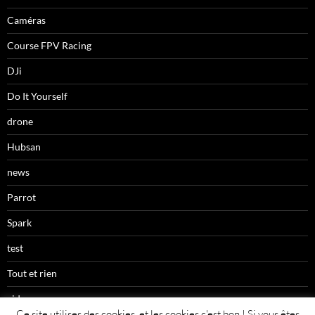
Caméras
Course FPV Racing
DJi
Do It Yourself
drone
Hubsan
news
Parrot
Spark
test
Tout et rien
videos
Ce site utilises des cookies, et les cookies c'est bon ! Si vous êtes