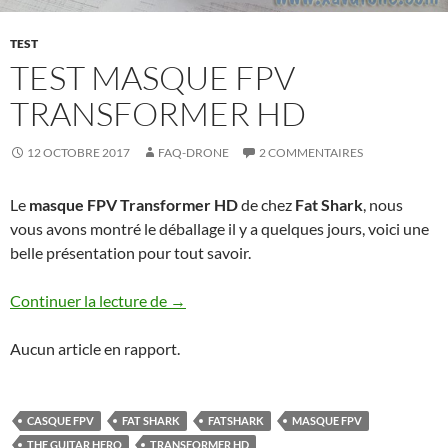
TEST
TEST MASQUE FPV
TRANSFORMER HD
12 OCTOBRE 2017
FAQ-DRONE
2 COMMENTAIRES
Le
masque FPV Transformer HD
de chez
Fat Shark
, nous
vous avons montré le déballage il y a quelques jours, voici une
belle présentation pour tout savoir.
Test Masque FPV Transformer HD
Continuer la lecture de
→
Aucun article en rapport.
CASQUE FPV
FAT SHARK
FATSHARK
MASQUE FPV
THE GUITAR HERO
TRANSFORMER HD