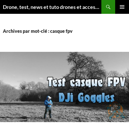
Aller
Recherche
Drone, test, news et tuto drones et accessoires
au
MENU
contenu
PRINCI
Archives par mot-clé : casque fpv