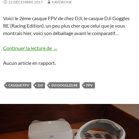
22 DÉCEMBRE 2017
XAVDRONE
Voici le 2ème casque FPV de chez DJi, le casque DJi Goggles
RE (Racing Edition), un peu plus cher que celui que je vous
montrais hier, voici son déballage avant le comparatif…
Déballage DJi Goggles RE
Continuer la lecture de
→
Aucun article en rapport.
CASQUE FPV
DJI
DJI GOGGLES RE
FPV