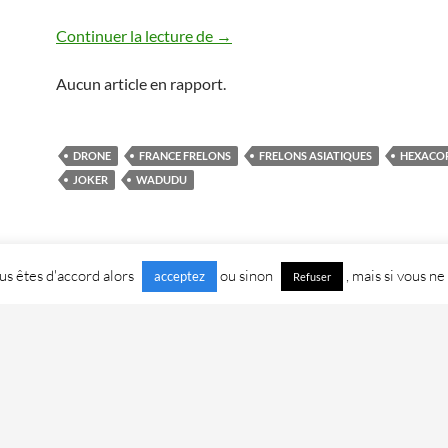
Drone tueur de frelons asiatiques
Continuer la lecture de
→
Aucun article en rapport.
DRONE
FRANCE FRELONS
FRELONS ASIATIQUES
HEXACO
JOKER
WADUDU
vous êtes d'accord alors
ou sinon
, mais si vous ne
acceptez
Refuser