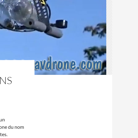
NS
 un
drone du nom
tes.