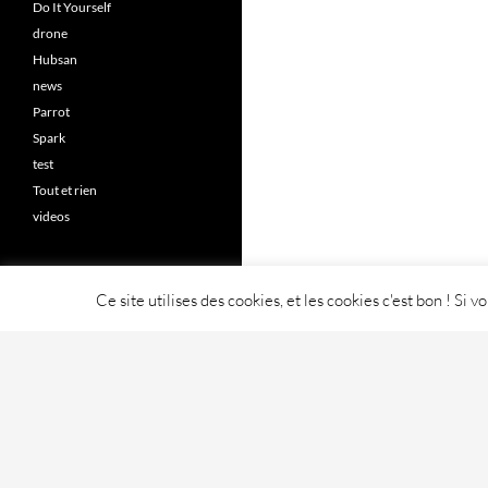
Do It Yourself
drone
Hubsan
news
Parrot
Spark
test
Tout et rien
videos
Ce site utilises des cookies, et les cookies c'est bon ! Si 
Fièrement propulsé par WordPress