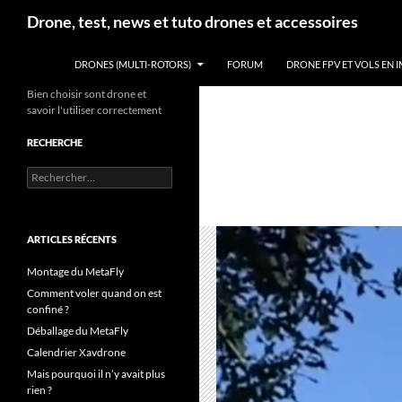
Aller
Recherche
Drone, test, news et tuto drones et accessoires
au
contenu
DRONES (MULTI-ROTORS)
FORUM
DRONE FPV ET VOLS EN 
Bien choisir sont drone et
savoir l'utiliser correctement
RECHERCHE
Rechercher :
ARTICLES RÉCENTS
Montage du MetaFly
Comment voler quand on est
confiné ?
Déballage du MetaFly
Calendrier Xavdrone
Mais pourquoi il n’y avait plus
rien ?