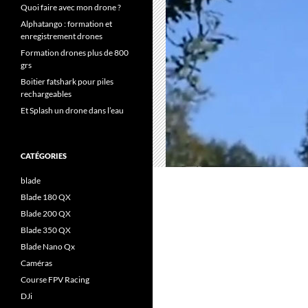
Quoi faire avec mon drone ?
Alphatango : formation et
enregistrement drones
Formation drones plus de 800
grs
Boitier fatshark pour piles
rechargeables
Et Splash un drone dans l’eau
CATÉGORIES
blade
Blade 180 QX
Blade 200 QX
Blade 350 QX
Blade Nano Qx
Caméras
Course FPV Racing
DJi