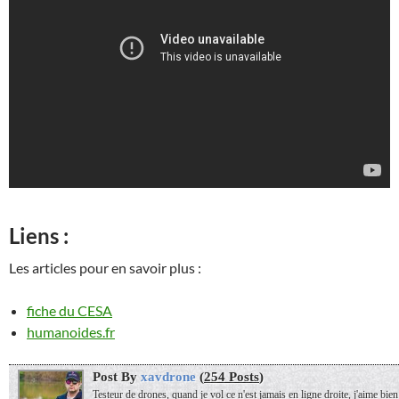
Liens :
Les articles pour en savoir plus :
fiche du CESA
humanoides.fr
Post By
xavdrone
(
254 Posts
)
Testeur de drones, quand je vol ce n'est jamais en ligne droite, j'aime bien