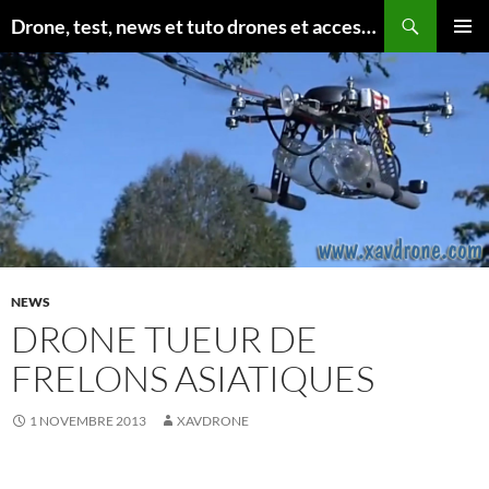
Aller
Recherche
Drone, test, news et tuto drones et accessoires
au
MENU
contenu
PRINCI
NEWS
DRONE TUEUR DE
FRELONS ASIATIQUES
1 NOVEMBRE 2013
XAVDRONE