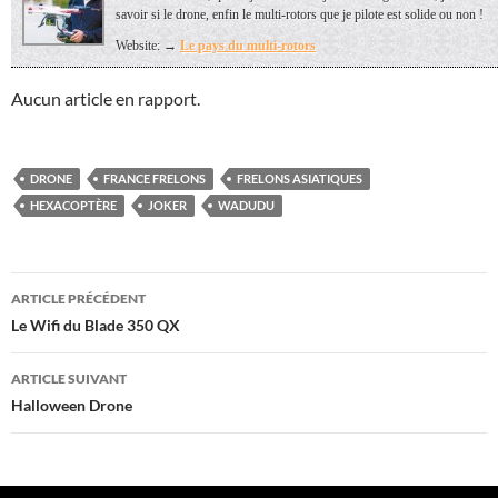
savoir si le drone, enfin le multi-rotors que je pilote est solide ou non !
Website: →
Le pays du multi-rotors
Aucun article en rapport.
DRONE
FRANCE FRELONS
FRELONS ASIATIQUES
HEXACOPTÈRE
JOKER
WADUDU
Navigation
ARTICLE PRÉCÉDENT
des
Le Wifi du Blade 350 QX
articles
ARTICLE SUIVANT
Halloween Drone