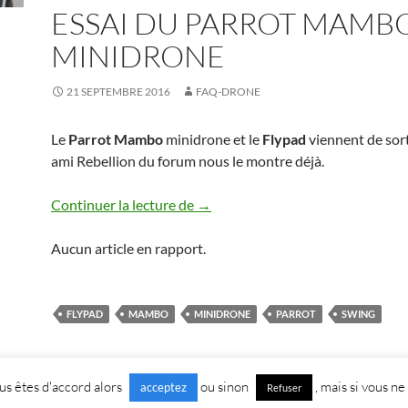
ESSAI DU PARROT MAMB
MINIDRONE
21 SEPTEMBRE 2016
FAQ-DRONE
Le
Parrot Mambo
minidrone et le
Flypad
viennent de sort
ami Rebellion du forum nous le montre déjà.
Essai du Parrot Mambo minidron
Continuer la lecture de
→
Aucun article en rapport.
FLYPAD
MAMBO
MINIDRONE
PARROT
SWING
vous êtes d'accord alors
ou sinon
, mais si vous ne
acceptez
Refuser