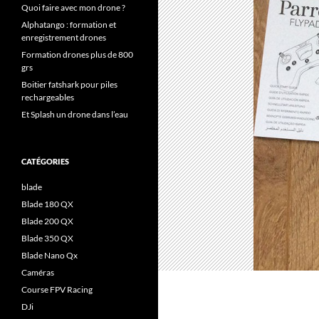
Quoi faire avec mon drone ?
Alphatango : formation et
enregistrement drones
Formation drones plus de 800
grs
Boitier fatshark pour piles
rechargeables
Et Splash un drone dans l’eau
CATÉGORIES
blade
Blade 180 QX
Blade 200 QX
Blade 350 QX
Blade Nano Qx
Caméras
Course FPV Racing
DJi