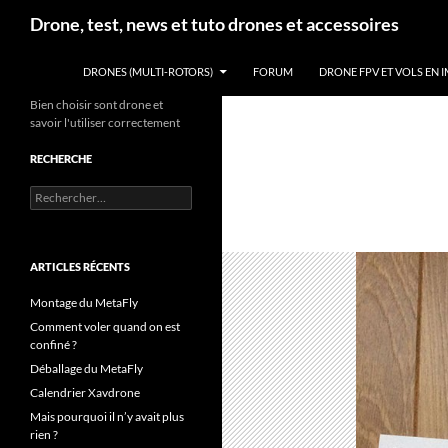
Aller
Recherche
Drone, test, news et tuto drones et accessoires
au
contenu
DRONES (MULTI-ROTORS)
FORUM
DRONE FPV ET VOLS EN 
Bien choisir sont drone et
savoir l'utiliser correctement
RECHERCHE
Rechercher :
ARTICLES RÉCENTS
Montage du MetaFly
Comment voler quand on est
confiné ?
Déballage du MetaFly
Calendrier Xavdrone
Mais pourquoi il n’y avait plus
rien ?