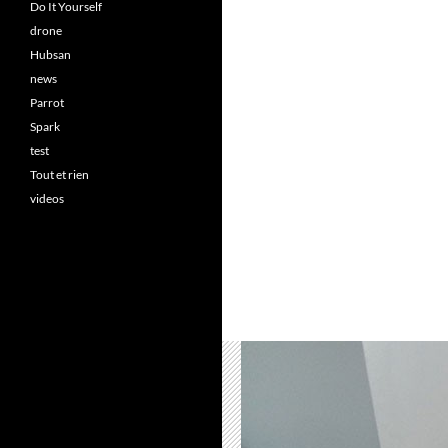
Do It Yourself
drone
Hubsan
news
Parrot
Spark
test
Tout et rien
videos