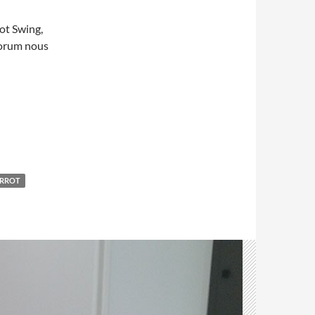
ot Swing,
forum nous
RROT