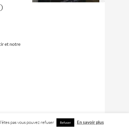
O
ir et notre
e
 l'êtes pas vous pouvez refuser
.
En savoir plus
Refuser