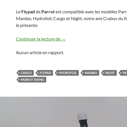
Le
Flypad
de
Parrot
est compatible avec les modèles Parr
Mambo, Hydrofoil, Cargo et Night, notre ami Crabos du 
le présente
Flypad de Parrot
Continuer la lecture de
→
Aucun article en rapport.
CARGO
FLYPAD
HYDROFOIL
MAMBO
NIGHT
PA
PARROT SWING